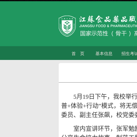
首 页
基本信息
招生考
5
月
19
日下午，我校举行
普
+
体验
+
行动”模式，将无
委员、副主任张飙，校党委
室内宣讲环节，张军勉