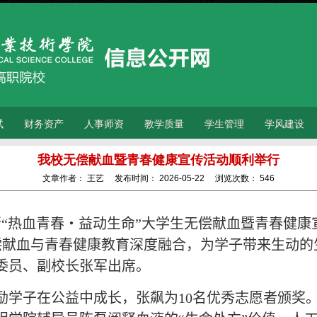
试
财务资产
人事师资
教学质量
学生管理
学风建设
我校无偿献血暨青春健康宣传活动顺利举行
文章作者：
王艺
发布时间：
2026-05-22
浏览次数：
546
“热血青春・益动生命”大学生无偿献血暨青春健康
偿献血与青春健康教育深度融合，为学子带来生动的
委员、副校长张军出席。
励学子在公益中成长，张飙为
10
名优秀志愿者颁奖