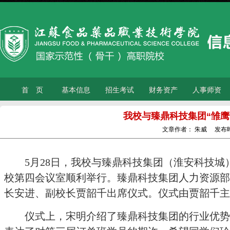
首 页
基本信息
招生考试
财务资产
人事师资
我校与臻鼎科技集团“雏鹰
文章作者：
朱威
发布
5月28日，
我校
与臻鼎科技集团（淮安科技城
校第四会议室顺利举行。臻鼎科技集团人力资源部
长安进、副校长贾韶千出席仪式。仪式由贾韶千主
仪式上，宋明介绍了臻鼎科技集团的行业优势